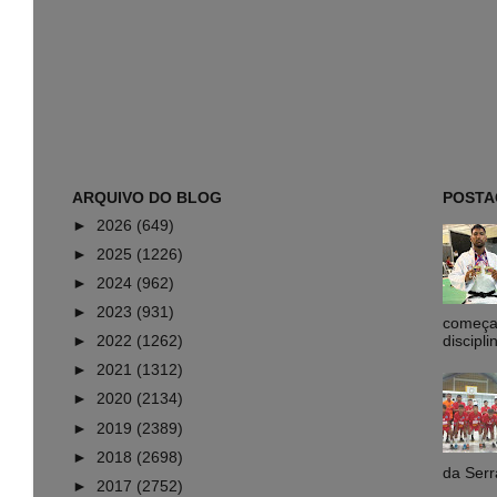
ARQUIVO DO BLOG
POSTA
►
2026
(649)
►
2025
(1226)
►
2024
(962)
►
2023
(931)
começa 
►
2022
(1262)
discipli
►
2021
(1312)
►
2020
(2134)
►
2019
(2389)
►
2018
(2698)
da Serr
►
2017
(2752)