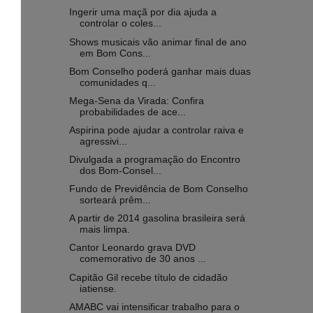
Ingerir uma maçã por dia ajuda a
controlar o coles...
Shows musicais vão animar final de ano
em Bom Cons...
Bom Conselho poderá ganhar mais duas
comunidades q...
Mega-Sena da Virada: Confira
probabilidades de ace...
Aspirina pode ajudar a controlar raiva e
agressivi...
Divulgada a programação do Encontro
dos Bom-Consel...
Fundo de Previdência de Bom Conselho
sorteará prêm...
A partir de 2014 gasolina brasileira será
mais limpa.
Cantor Leonardo grava DVD
comemorativo de 30 anos ...
Capitão Gil recebe título de cidadão
iatiense.
AMABC vai intensificar trabalho para o