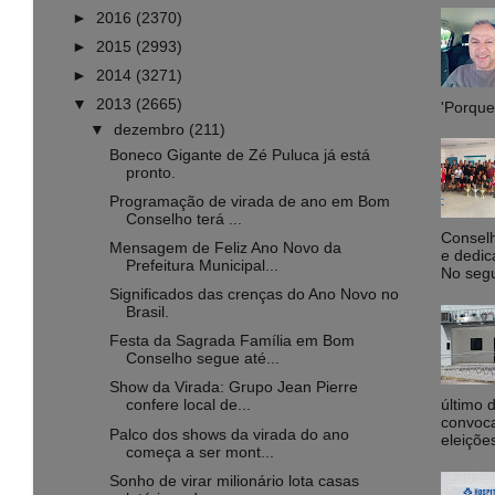
►
2016
(2370)
►
2015
(2993)
►
2014
(3271)
▼
2013
(2665)
'Porque 
▼
dezembro
(211)
Boneco Gigante de Zé Puluca já está
pronto.
Programação de virada de ano em Bom
Conselho terá ...
Conselh
Mensagem de Feliz Ano Novo da
e dedic
Prefeitura Municipal...
No segu
Significados das crenças do Ano Novo no
Brasil.
Festa da Sagrada Família em Bom
Conselho segue até...
Show da Virada: Grupo Jean Pierre
último 
confere local de...
convoca
Palco dos shows da virada do ano
eleiçõe
começa a ser mont...
Sonho de virar milionário lota casas