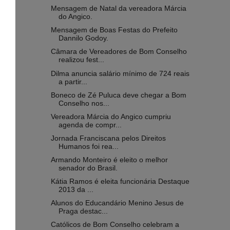
Mensagem de Natal da vereadora Márcia
do Angico.
Mensagem de Boas Festas do Prefeito
Dannilo Godoy.
Câmara de Vereadores de Bom Conselho
realizou fest...
Dilma anuncia salário mínimo de 724 reais
a partir...
Boneco de Zé Puluca deve chegar a Bom
Conselho nos...
Vereadora Márcia do Angico cumpriu
agenda de compr...
Jornada Franciscana pelos Direitos
Humanos foi rea...
Armando Monteiro é eleito o melhor
senador do Brasil.
Kátia Ramos é eleita funcionária Destaque
2013 da ...
Alunos do Educandário Menino Jesus de
Praga destac...
Católicos de Bom Conselho celebram a