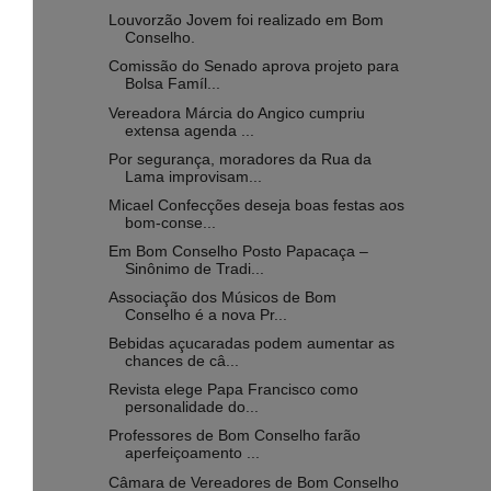
Louvorzão Jovem foi realizado em Bom
Conselho.
Comissão do Senado aprova projeto para
Bolsa Famíl...
Vereadora Márcia do Angico cumpriu
extensa agenda ...
Por segurança, moradores da Rua da
Lama improvisam...
Micael Confecções deseja boas festas aos
bom-conse...
Em Bom Conselho Posto Papacaça –
Sinônimo de Tradi...
Associação dos Músicos de Bom
Conselho é a nova Pr...
Bebidas açucaradas podem aumentar as
chances de câ...
Revista elege Papa Francisco como
personalidade do...
Professores de Bom Conselho farão
aperfeiçoamento ...
Câmara de Vereadores de Bom Conselho