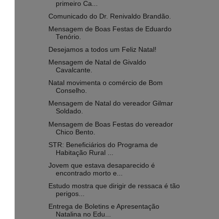
primeiro Ca...
Comunicado do Dr. Renivaldo Brandão.
Mensagem de Boas Festas de Eduardo
Tenório.
Desejamos a todos um Feliz Natal!
Mensagem de Natal de Givaldo
Cavalcante.
Natal movimenta o comércio de Bom
Conselho.
Mensagem de Natal do vereador Gilmar
Soldado.
Mensagem de Boas Festas do vereador
Chico Bento.
STR: Beneficiários do Programa de
Habitação Rural ...
Jovem que estava desaparecido é
encontrado morto e...
Estudo mostra que dirigir de ressaca é tão
perigos...
Entrega de Boletins e Apresentação
Natalina no Edu...