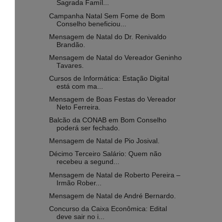
Sagrada Famíl...
Campanha Natal Sem Fome de Bom
Conselho beneficiou...
Mensagem de Natal do Dr. Renivaldo
Brandão.
Mensagem de Natal do Vereador Geninho
Tavares.
Cursos de Informática: Estação Digital
está com ma...
Mensagem de Boas Festas do Vereador
Neto Ferreira.
Balcão da CONAB em Bom Conselho
poderá ser fechado.
Mensagem de Natal de Pio Josival.
Décimo Terceiro Salário: Quem não
recebeu a segund...
Mensagem de Natal de Roberto Pereira –
Irmão Rober...
Mensagem de Natal de André Bernardo.
Concurso da Caixa Econômica: Edital
deve sair no i...