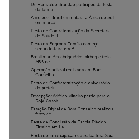
Dr. Renivaldo Brandão participou da festa
de forma...
Amistoso: Brasil enfrentará a África do Sul
em março.
Festa de Confraternização da Secretaria
de Saúde d...
Festa da Sagrada Família começa
segunda-feira em B...
Brasil mantém obrigatórios airbag e freio
ABS de f...
Operação policial realizada em Bom
Conselho.
Festa de Confraternização e aniversário
do prefeit...
Decepção: Atlético Mineiro perde para o
Raja Casab...
Estação Digital de Bom Conselho realizou
festa de ...
Festa de Conclusão da Escola Plácido
Firmino em La...
Festa de Emancipação de Saloá terá Saia