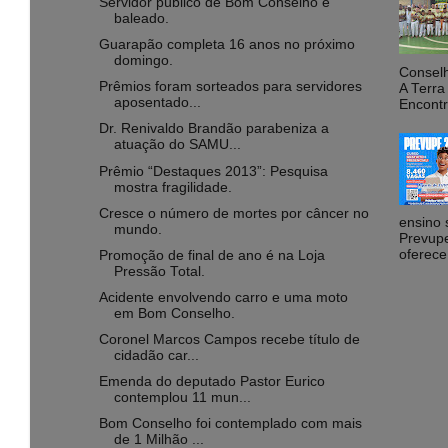
Servidor público de Bom Conselho é
baleado.
Guarapão completa 16 anos no próximo
domingo.
Consel
Prêmios foram sorteados para servidores
A Terr
aposentado...
Encontr
Dr. Renivaldo Brandão parabeniza a
atuação do SAMU...
Prêmio “Destaques 2013”: Pesquisa
mostra fragilidade.
Cresce o número de mortes por câncer no
ensino 
mundo.
Prevupe
oferece
Promoção de final de ano é na Loja
Pressão Total.
Acidente envolvendo carro e uma moto
em Bom Conselho.
Coronel Marcos Campos recebe título de
cidadão car...
Emenda do deputado Pastor Eurico
contemplou 11 mun...
Bom Conselho foi contemplado com mais
de 1 Milhão ...