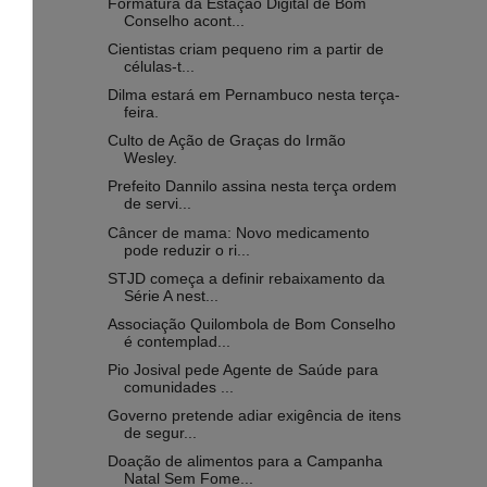
Formatura da Estação Digital de Bom
Conselho acont...
Cientistas criam pequeno rim a partir de
células-t...
Dilma estará em Pernambuco nesta terça-
feira.
Culto de Ação de Graças do Irmão
Wesley.
Prefeito Dannilo assina nesta terça ordem
de servi...
Câncer de mama: Novo medicamento
pode reduzir o ri...
STJD começa a definir rebaixamento da
Série A nest...
Associação Quilombola de Bom Conselho
é contemplad...
Pio Josival pede Agente de Saúde para
comunidades ...
Governo pretende adiar exigência de itens
de segur...
Doação de alimentos para a Campanha
Natal Sem Fome...