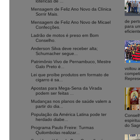
lotéricas de ...
Mensagem de Feliz Ano Novo da Clínica
Sorrir Mais.
de pert
Mensagem de Feliz Ano Novo de Micael
para um
Confecções.
eficient
Ladrão de motos é preso em Bom
Conselho.
Anderson Silva deve receber alta;
Schumacher segue...
Patrimônio Vivo de Pernambuco, Mestre
Galo Preto é...
voltou 
competi
Lei que proíbe produtos em formato de
Represe
cigarro é sa...
Apostas para Mega-Sena da Virada
podem ser feitas ...
Mudanças nos planos de saúde valem a
partir do dia...
População da América Latina pode ter
Conselh
herdado diabe...
espirit
do Sagr
Programa Paulo Freire: Turmas
Quilombolas realizar...