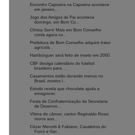
Encontro Capoeira na Capoeira acontece
em janeiro,...
Jogo dos Amigos de Pai acontece
domingo, em Bom Co...
Clínica Sorrir Mais em Bom Conselho
conta agora co...
Prefeitura de Bom Conselho adquire trator
agrícola...
Hambúrguer será feito de inseto em 2050.
CBF divulga calendário do futebol
brasileiro para ...
Casamentos estão durando menos no
Brasil, mostra l...
Estudo revela que chocolate ajuda a
emagrecer.
Festa de Confraternização da Secretaria
de Desenvo...
Vítima de câncer, cantor Reginaldo Rossi
morre aos...
Cézar Menotti & Fabiano, Cavaleiros do
Forró e Ger...