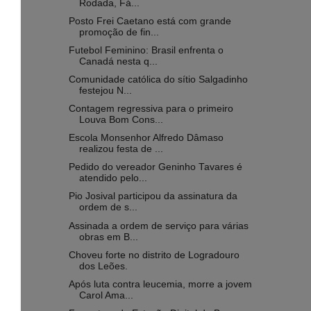
Rodada, Fá...
Posto Frei Caetano está com grande
promoção de fin...
Futebol Feminino: Brasil enfrenta o
Canadá nesta q...
Comunidade católica do sítio Salgadinho
festejou N...
Contagem regressiva para o primeiro
Louva Bom Cons...
Escola Monsenhor Alfredo Dâmaso
realizou festa de ...
Pedido do vereador Geninho Tavares é
atendido pelo...
Pio Josival participou da assinatura da
ordem de s...
Assinada a ordem de serviço para várias
obras em B...
Choveu forte no distrito de Logradouro
dos Leões.
Após luta contra leucemia, morre a jovem
Carol Ama...