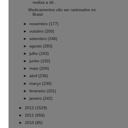
realiza a últ...
Medicamentos vão ser rastreados no
Brasil.
►
novembro
(177)
►
outubro
(200)
►
setembro
(246)
►
agosto
(283)
►
julho
(243)
►
junho
(192)
►
maio
(204)
►
abril
(236)
►
março
(230)
►
fevereiro
(201)
►
janeiro
(242)
►
2012
(1529)
►
2011
(656)
►
2010
(85)