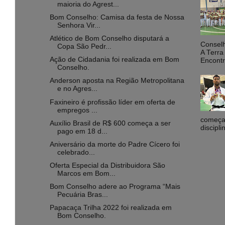
maioria do Agrest...
Bom Conselho: Camisa da festa de Nossa
Senhora Vir...
Atlético de Bom Conselho disputará a
Consel
Copa São Pedr...
A Terr
Ação de Cidadania foi realizada em Bom
Encontr
Conselho.
Anderson aposta na Região Metropolitana
e no Agres...
Faxineiro é profissão líder em oferta de
empregos ...
começa 
Auxílio Brasil de R$ 600 começa a ser
discipli
pago em 18 d...
Aniversário da morte do Padre Cícero foi
celebrado...
Oferta Especial da Distribuidora São
Marcos em Bom...
Bom Conselho adere ao Programa “Mais
Pecuária Bras...
Papacaça Trilha 2022 foi realizada em
Bom Conselho.