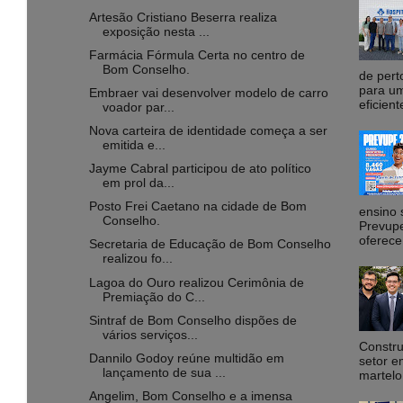
Artesão Cristiano Beserra realiza
exposição nesta ...
Farmácia Fórmula Certa no centro de
Bom Conselho.
de pert
para um
Embraer vai desenvolver modelo de carro
eficient
voador par...
Nova carteira de identidade começa a ser
emitida e...
Jayme Cabral participou de ato político
em prol da...
Posto Frei Caetano na cidade de Bom
ensino 
Conselho.
Prevupe
oferece
Secretaria de Educação de Bom Conselho
realizou fo...
Lagoa do Ouro realizou Cerimônia de
Premiação do C...
Sintraf de Bom Conselho dispões de
vários serviços...
Constru
Dannilo Godoy reúne multidão em
setor e
lançamento de sua ...
martelo
Angelim, Bom Conselho e a imensa