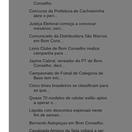
Conselho.
Concurso da Prefeitura de Cachoeirinha
abre o perí...
Justiça Eleitoral começa a convocar
mesários; cerc...
Comunicado da Distribuidora São Marcos
em Bom Cons...
Lions Clube de Bom Conselho realiza
campanha para ...
Jayme Cabral, vereador do PT de Bom
Conselho, decl...
Campeonato de Futsal de Categoria de
Base tem iníc...
Cinco times brasileiros se classificam para
as qua...
Quase 70 modelos de celular estão aptos
a operar n...
Liquida com descontos especiais neste
fim de seman...
Bernardo Autopeças em Bom Conselho.
Cavalgada Amigos da Sela voltará a ser