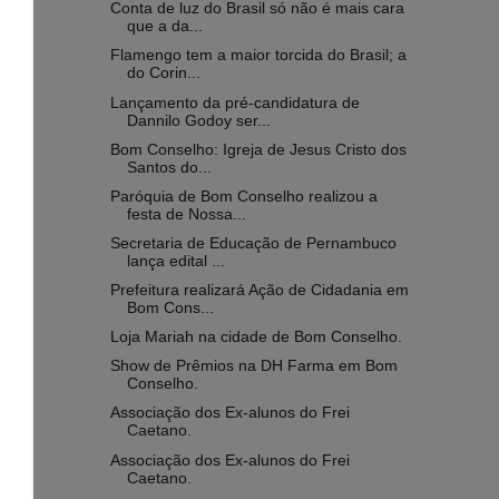
Conta de luz do Brasil só não é mais cara
que a da...
Flamengo tem a maior torcida do Brasil; a
do Corin...
Lançamento da pré-candidatura de
Dannilo Godoy ser...
Bom Conselho: Igreja de Jesus Cristo dos
Santos do...
Paróquia de Bom Conselho realizou a
festa de Nossa...
Secretaria de Educação de Pernambuco
lança edital ...
Prefeitura realizará Ação de Cidadania em
Bom Cons...
Loja Mariah na cidade de Bom Conselho.
Show de Prêmios na DH Farma em Bom
Conselho.
Associação dos Ex-alunos do Frei
Caetano.
Associação dos Ex-alunos do Frei
Caetano.