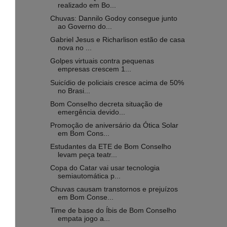
realizado em Bo...
Chuvas: Dannilo Godoy consegue junto
ao Governo do...
Gabriel Jesus e Richarlison estão de casa
nova no ...
Golpes virtuais contra pequenas
empresas crescem 1...
Suicídio de policiais cresce acima de 50%
no Brasi...
Bom Conselho decreta situação de
emergência devido...
Promoção de aniversário da Ótica Solar
em Bom Cons...
Estudantes da ETE de Bom Conselho
levam peça teatr...
Copa do Catar vai usar tecnologia
semiautomática p...
Chuvas causam transtornos e prejuízos
em Bom Conse...
Time de base do Íbis de Bom Conselho
empata jogo a...