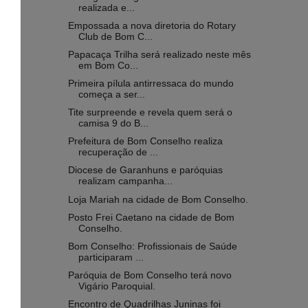
realizada e...
Empossada a nova diretoria do Rotary
Club de Bom C...
Papacaça Trilha será realizado neste mês
em Bom Co...
Primeira pílula antirressaca do mundo
começa a ser...
Tite surpreende e revela quem será o
camisa 9 do B...
Prefeitura de Bom Conselho realiza
recuperação de ...
Diocese de Garanhuns e paróquias
realizam campanha...
Loja Mariah na cidade de Bom Conselho.
Posto Frei Caetano na cidade de Bom
Conselho.
Bom Conselho: Profissionais de Saúde
participaram ...
Paróquia de Bom Conselho terá novo
Vigário Paroquial.
Encontro de Quadrilhas Juninas foi