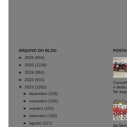
ARQUIVO DO BLOG
POSTA
►
2026
(654)
►
2025
(1226)
►
2024
(962)
►
2023
(931)
Conselh
▼
2022
(1262)
e dedic
No segu
►
dezembro
(118)
►
novembro
(102)
►
outubro
(102)
►
setembro
(105)
►
agosto
(117)
da Serr